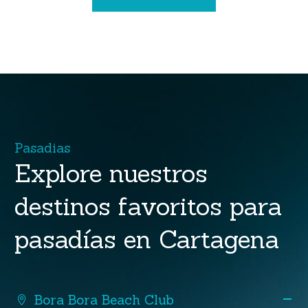
P
a
s
a
d
i
a
s
Explore
nuestros
destinos
favoritos
para
pasadías
en
Cartagena
Bora Bora Beach Club