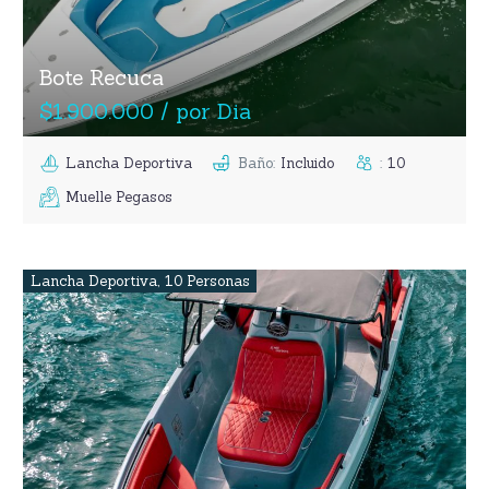
Bote Recuca
$1.900.000 / por Dia
Lancha Deportiva
Baño
:
Incluido
:
10
Muelle Pegasos
Lancha Deportiva
,
10 Personas