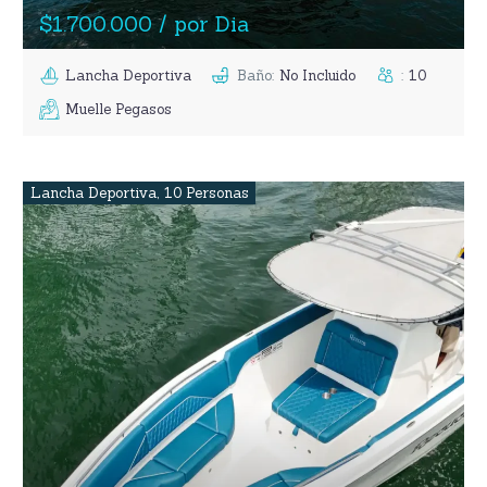
$1.700.000 / por Dia
Lancha Deportiva
Baño
:
No Incluido
:
10
Muelle Pegasos
Lancha Deportiva
,
10 Personas