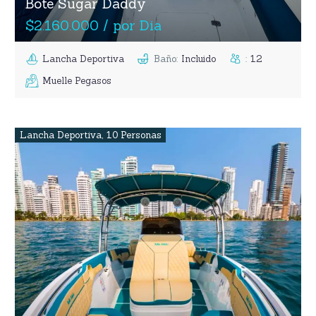
Bote Sugar Daddy
$2.160.000 / por Dia
Lancha Deportiva
Baño
:
Incluido
:
12
Muelle Pegasos
Lancha Deportiva
,
10 Personas