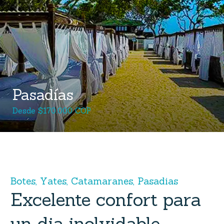
Pasadías
Desde $170.000 COP
B
o
t
e
s
,
Y
a
t
e
s
,
C
a
t
a
m
a
r
a
n
e
s
,
P
a
s
a
d
i
a
s
Excelente
confort
para
un
dia
inolvidable.