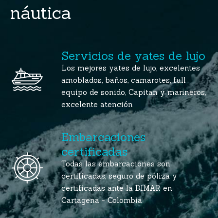
náutica
Servicios de yates de lujo
Los mejores yates de lujo, excelentes
amoblados, baños, camarotes, full
equipo de sonido, Capitan y marineros,
excelente atención
Embarcaciones
certificadas
Todas las embarcaciones son
certificadas, seguro de póliza y
certificadas ante la DIMAR en
Cartagena - Colombia