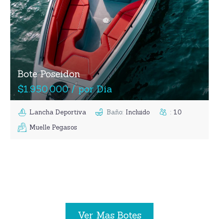
Bote Poseidon
$1.950.000 / por Dia
Lancha Deportiva
Baño
:
Incluido
:
10
Muelle Pegasos
Ver Mas Botes