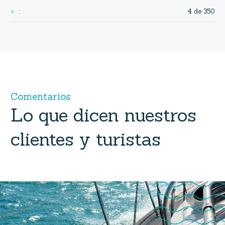
4 de 350
:
C
o
m
e
n
t
a
r
i
o
s
Lo
que
dicen
nuestros
clientes
y
turistas