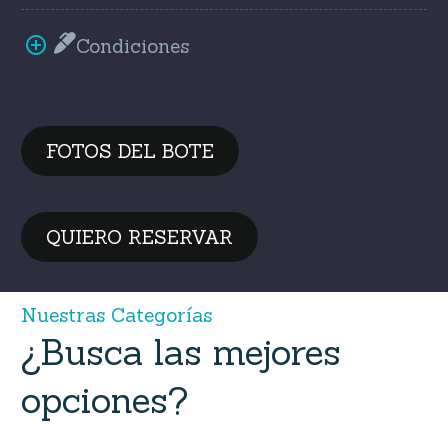
Condiciones
FOTOS DEL BOTE
QUIERO RESERVAR
N
u
e
s
t
r
a
s
C
a
t
e
g
o
r
í
a
s
¿Busca
las
mejores
opciones?