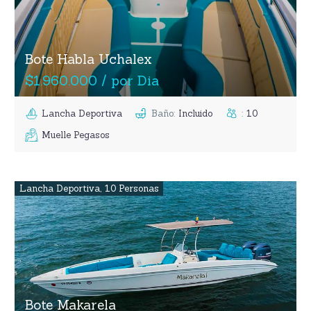
Bote Habla Uchalex
$1.960.000 / por Dia
Lancha Deportiva
Baño
:
Incluido
:
10
Muelle Pegasos
Lancha Deportiva
,
10 Personas
Bote Makarela