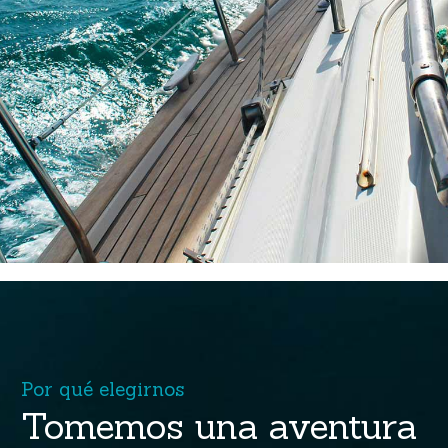
P
o
r
q
u
é
e
l
e
g
i
r
n
o
s
Tomemos
una
aventura