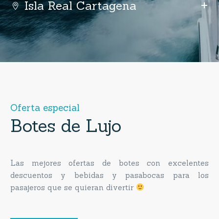
Isla Real Cartagena
O
f
e
r
t
a
e
s
p
e
c
i
a
l
Botes
de
Lujo
Las mejores ofertas de botes con excelentes
descuentos y bebidas y pasabocas para los
pasajeros que se quieran divertir