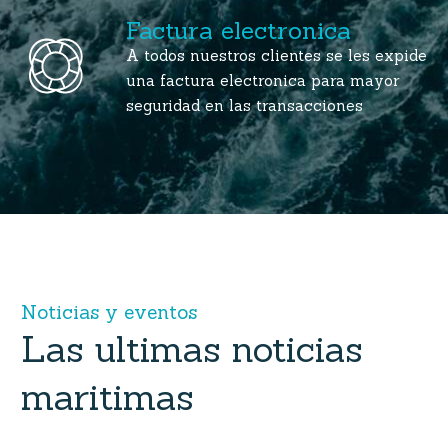
Factura electronica
A todos nuestros clientes se les expide
una factura electronica para mayor
seguridad en las transacciones
N
o
t
i
c
i
a
s
y
e
v
e
n
t
o
s
Las
ultimas
noticias
maritimas