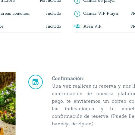
=
No Incluido
ra Libre
:
Camas de playa
:
=
Incluido
No
 areas comunes
:
Camas VIP Playa
:

Incluido
No
os
:
Area VIP
:
Confirmación:


Una vez realices tu reserva y nos l
confirmación de nuestra plataf
pago, te enviaremos un correo co
las indicaciones y tu vouc
confirmación de reserva. (Puede lle
bandeja de Spam).