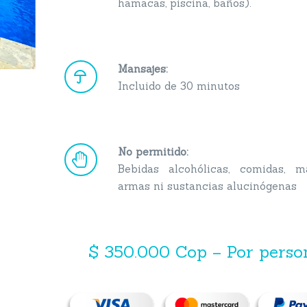
hamacas, piscina, baños).
Mansajes:


Incluido de 30 minutos
No permitido:


Bebidas alcohólicas, comidas, ma
armas ni sustancias alucinógenas
$ 350.000 Cop – Por perso