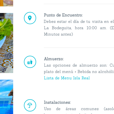
Punto de Encuentro:


Debes estar el día de tu visita en e
La Bodeguita, hora 10:00 am. (E
Minutos antes)
Almuerzo:


Las opciones de almuerzo son: Cu
plato del menú + Bebida no alcohól
Lista de Menu Isla Real
Instalaciones:


Uso de áreas comunes (asolea