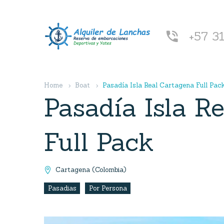
+57 3


Home
Boat
Pasadía Isla Real Cartagena Full Pac
Pasadía Isla R
Full Pack
Cartagena (Colombia)

Pasadias
Por Persona