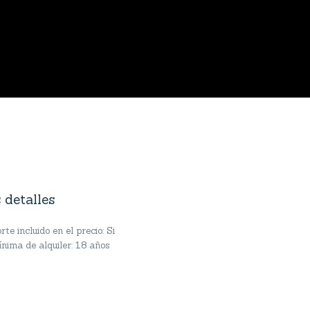
 detalles
te incluido en el precio: Si
nima de alquiler: 18 años