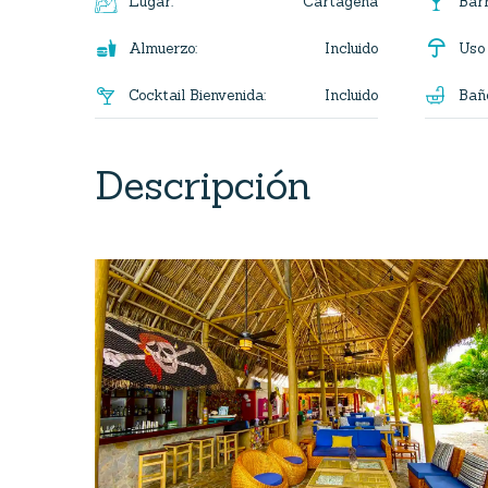

Cartagena
Lugar
:
Bar


Incluido
Almuerzo
:
Uso

Incluido
Cocktail Bienvenida
:
Bañ
Descripción