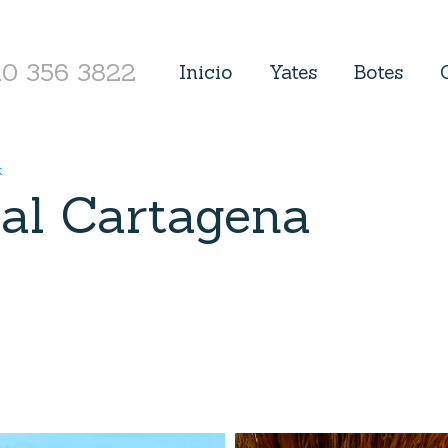
10 356 3822
Inicio
Yates
Botes
k
eal Cartagena