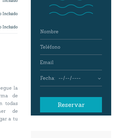
Incluido
 Incluido
 Incluido
legue la
orma de
n todas
her de
gar a tu