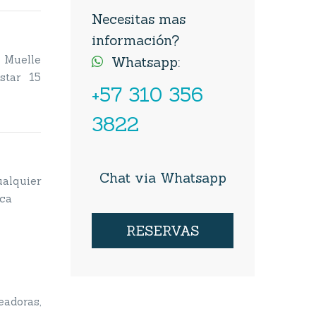
Necesitas mas
información?
l Muelle
Whatsapp:

star 15
+57 310 356
3822
Chat via Whatsapp
alquier
ica
RESERVAS
doras,