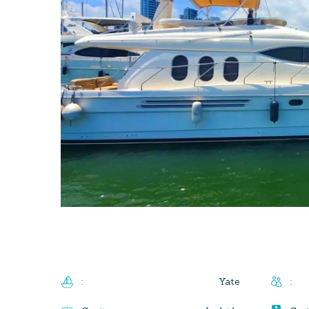
Yate
:
: