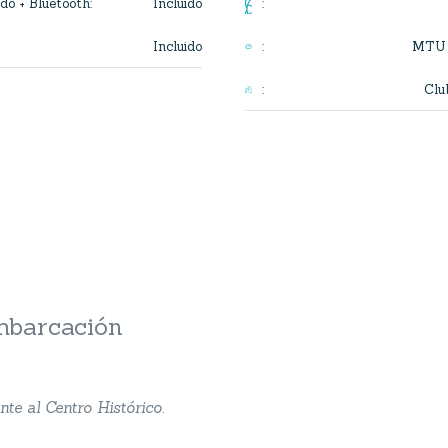
Incluido
do + Bluetooth
:
:
Incluido
MTU 
:
Clu
:
embarcación
nte al Centro Histórico.