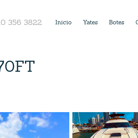
10 356 3822
Inicio
Yates
Botes
 70FT