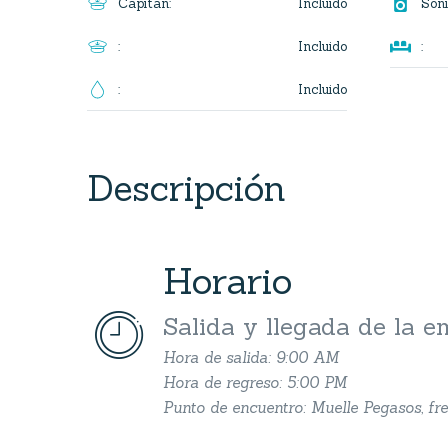

Incluido
Capitan
:
Soni

Incluido
:
:
Incluido
:
Descripción
Horario


Salida y llegada de la 
Hora de salida: 9:00 AM
Hora de regreso: 5:00 PM
Punto de encuentro: Muelle Pegasos, fre