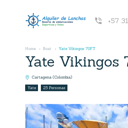
+57 3


Home
Boat
Yate Vikingos 70FT
Yate Vikingos
Cartagena (Colombia)

Yate
25 Personas