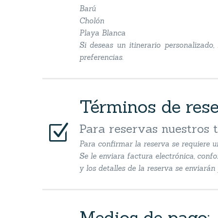
Barú
Cholón
Playa Blanca
Si deseas un itinerario personalizado
preferencias.
Términos de res
Z
Z
Para reservas nuestros 
Para confirmar la reserva se requiere u
Se le enviara factura electrónica, conf
y los detalles de la reserva se enviará
Medios de pago: