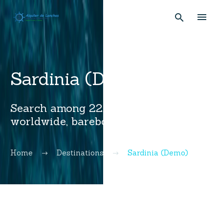
Sardinia (Demo)
Search among 22,375 certified boats
worldwide, bareboat or skippered
Home
Destinations
Sardinia (Demo)