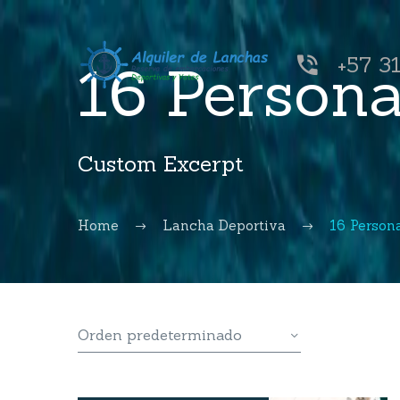
+57 3


16 Person
Custom Excerpt
Home
Lancha Deportiva
16 Person
Orden predeterminado