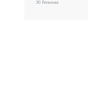
30 Personas
Do you have
questions or want
more infomation?
Call now:
+123 4567 890