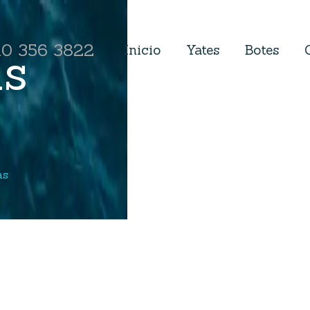
10 356 3822
as
Inicio
Yates
Botes
as