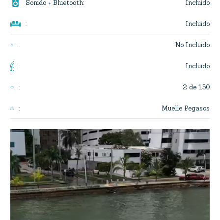

Incluido
Sonido + Bluetooth
:

Incluido
:
No Incluido
:
Incluido
:
2 de 150
:
Muelle Pegasos
:
Reproductor
de
vídeo