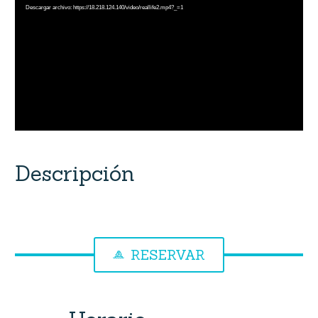
Descargar archivo: https://18.218.124.140/video/reallife2.mp4?_=1
vídeo
Descripción
RESERVAR
