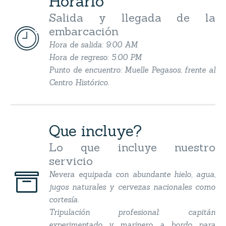
Horario
Salida y llegada de la
embarcación


Hora de salida: 9:00 AM
Hora de regreso: 5:00 PM
Punto de encuentro: Muelle Pegasos, frente al
Centro Histórico.
Que incluye?
Lo que incluye nuestro
servicio


Nevera equipada con abundante hielo, agua,
jugos naturales y cervezas nacionales como
cortesía.
Tripulación profesional: capitán
experimentado y marinero a bordo para