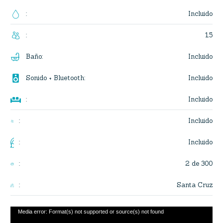
Incluido
:
15
:
Incluido
Baño
:

Incluido
Sonido + Bluetooth
:

Incluido
:
Incluido
:
Incluido
:
2 de 300
:
Santa Cruz
:
Reproductor
Media error: Format(s) not supported or source(s) not found
de