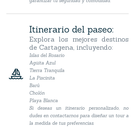
garantizar tu seguridad y comodidad.
Itinerario del paseo:
Explora los mejores destinos
de Cartagena, incluyendo:
Islas del Rosario
Agüita Azul


Tierra Tranquila
La Piscinita
Barú
Cholón
Playa Blanca
Si deseas un itinerario personalizado, no
dudes en contactarnos para diseñar un tour a
la medida de tus preferencias.