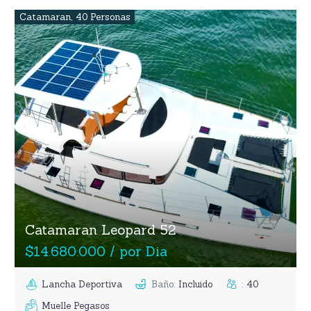
Catamaran
,
40 Personas
Catamaran Leopard 52
$14.680.000 / por Dia
Lancha Deportiva
Baño
:
Incluido
:
40
Muelle Pegasos