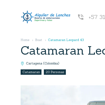
+57 3


Home
Boat
Catamaran Leopard 43
Catamaran Le
Cartagena (Colombia)

Catamaran
20 Personas