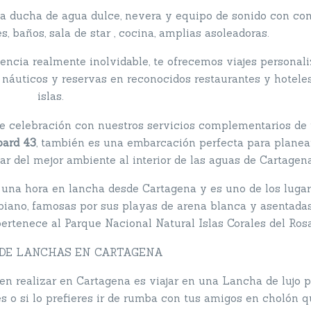
a ducha de agua dulce, nevera y equipo de sonido con co
, baños, sala de star , cocina, amplias asoleadoras.
encia realmente inolvidable, te ofrecemos viajes personali
es náuticos y reservas en reconocidos restaurantes y hoteles
islas.
 de celebración con nuestros servicios complementarios de
ard 43
, también es una embarcación perfecta para planea
tar del mejor ambiente al interior de las aguas de Cartagena
lo una hora en lancha desde Cartagena y es uno de los luga
iano, famosas por sus playas de arena blanca y asentada
 pertenece al Parque Nacional Natural Islas Corales del Rosa
 DE LANCHAS EN CARTAGENA
n realizar en Cartagena es viajar en una Lancha de lujo 
es o si lo prefieres ir de rumba con tus amigos en cholón 