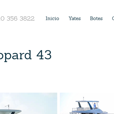
10 356 3822
Inicio
Yates
Botes
opard 43