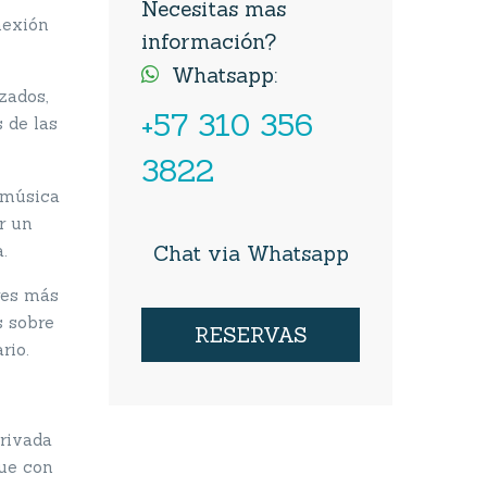
Necesitas mas
nexión
información?
Whatsapp:

zados,
+57 310 356
 de las
3822
 música
r un
.
Chat via Whatsapp
res más
s sobre
RESERVAS
rio.
privada
que con