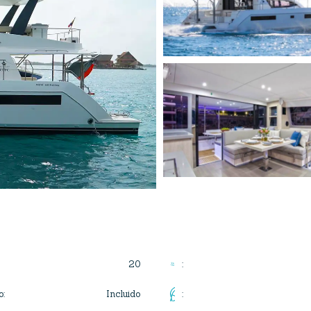
20
:
Incluido
o
:
: