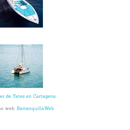
ler de Yates en Cartagena
ño web:
BarranquillaWeb
mucho amor por BarranquillaWeb